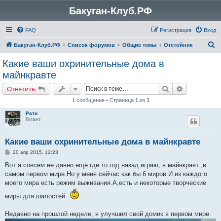
Бакуган-Клуб.РФ
FAQ
Регистрация
Вход
П
Бакуган-Клуб.РФ
Список форумов
Общие темы
Отстойник
о
Какие ваши охринительные дома в
и
майнкравте
с
Поиск
Расширенн
Ответить
к
1 сообщение • Страница
1
из
1
Рати
Гигант
Какие ваши охринительные дома в майнкравте
С
20 апр 2015, 12:23
о
о
Вот я совсем не давно ещё где то год назад играю, в майнкравт ,в
б
самом первом мире.Но у меня сейчас как бы 6 миров.И из каждого
щ
е
моего мира есть режим выживания.А,есть и некоторые творческие
н
и
миры для шалостей
.
е
Недавно на прошлой неделе, я улучшил свой домик в первом мире.