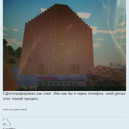
Сфотографировал,как смог .Ибо как бы я через телефон, свой делал
этот тонкий процесс.
Строго не судите плиз (((
/﹋\_
(҂`_´)
<,︻╦╤─