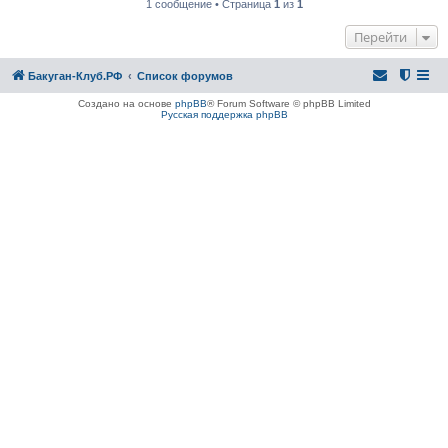
1 сообщение • Страница
1
из
1
Перейти
Бакуган-Клуб.РФ
Список форумов
Создано на основе
phpBB
® Forum Software © phpBB Limited
Русская поддержка phpBB