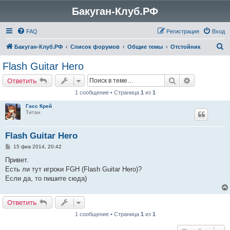
Бакуган-Клуб.РФ
FAQ
Регистрация
Вход
П
Бакуган-Клуб.РФ
Список форумов
Общие темы
Отстойник
о
Flash Guitar Hero
и
Поиск
Расширенн
Ответить
с
1 сообщение • Страница
1
из
1
к
Гасс Крей
Титан
Flash Guitar Hero
С
15 фев 2014, 20:42
о
о
Привет.
б
Есть ли тут игроки FGH (Flash Guitar Hero)?
щ
е
Если да, то пишите сюда)
н
и
е
Ответить
1 сообщение • Страница
1
из
1