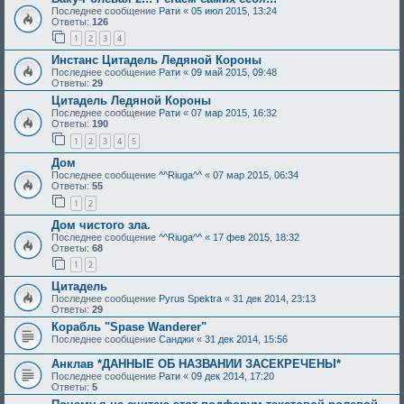
Последнее сообщение
Рати
«
05 июл 2015, 13:24
Ответы:
126
1
2
3
4
Инстанс Цитадель Ледяной Короны
Последнее сообщение
Рати
«
09 май 2015, 09:48
Ответы:
29
Цитадель Ледяной Короны
Последнее сообщение
Рати
«
07 мар 2015, 16:32
Ответы:
190
1
2
3
4
5
Дом
Последнее сообщение
^^Riuga^^
«
07 мар 2015, 06:34
Ответы:
55
1
2
Дом чистого зла.
Последнее сообщение
^^Riuga^^
«
17 фев 2015, 18:32
Ответы:
68
1
2
Цитадель
Последнее сообщение
Pyrus Spektra
«
31 дек 2014, 23:13
Ответы:
29
Корабль "Spase Wanderer"
Последнее сообщение
Санджи
«
31 дек 2014, 15:56
Анклав *ДАННЫЕ ОБ НАЗВАНИИ ЗАСЕКРЕЧЕНЫ*
Последнее сообщение
Рати
«
09 дек 2014, 17:20
Ответы:
5