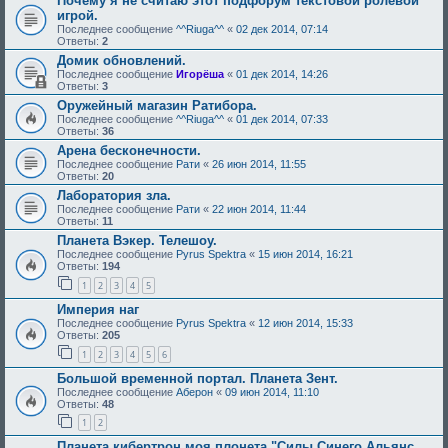
Почему я не считаю этот подфорум текстовой ролевой
игрой.
Последнее сообщение
^^Riuga^^
«
02 дек 2014, 07:14
Ответы:
2
Домик обновлений.
Последнее сообщение
Игорёша
«
01 дек 2014, 14:26
Ответы:
3
Оружейный магазин Ратибора.
Последнее сообщение
^^Riuga^^
«
01 дек 2014, 07:33
Ответы:
36
Арена бесконечности.
Последнее сообщение
Рати
«
26 июн 2014, 11:55
Ответы:
20
Лаборатория зла.
Последнее сообщение
Рати
«
22 июн 2014, 11:44
Ответы:
11
Планета Вэкер. Телешоу.
Последнее сообщение
Pyrus Spektra
«
15 июн 2014, 16:21
Ответы:
194
1
2
3
4
5
Империя наг
Последнее сообщение
Pyrus Spektra
«
12 июн 2014, 15:33
Ответы:
205
1
2
3
4
5
6
Большой временной портал. Планета Зент.
Последнее сообщение
Аберон
«
09 июн 2014, 11:10
Ответы:
48
1
2
Планета кибертрон моя плонета."Силы Синего Альянс .