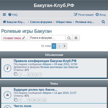
Бакуган-Клуб.РФ
FAQ
Регистрация
Вход
П
Бакуган-Клуб.РФ
Список форумов
Общие темы
Ролевые игры Бакуган
о
Ролевые игры Бакуган
и
Поиск
Расширенный поис
Новая тема
с
к
1
2
След.
51 тема
Объявления
Правила конференции Бакуган-Клуб.РФ
Последнее сообщение
Аберон
«
04 мар 2014, 12:50
Добавлено в форуме
Всякие разговоры про Бакуган
Ответы:
271
1
4
5
6
7
…
Темы
Будущая ролка про баков...
Последнее сообщение
Аберон
«
14 дек 2019, 21:57
Ответы:
871
1
19
20
21
22
…
Чисто поле