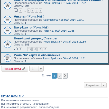
Последнее сообщение
Pyrus Spektra
«
31 май 2014, 10:32
Ответы:
304
1
5
6
7
8
…
Анкеты ( Рола №2 )
Последнее сообщение
katemishima
«
28 май 2014, 12:41
Ответы:
3
Баку-Центр (Рола №2)
Последнее сообщение
Рати
«
27 май 2014, 11:55
Ответы:
1
Новейший дворец Спектры
Последнее сообщение
Pyrus Spektra
«
24 май 2014, 20:59
Ответы:
686
1
15
16
17
18
…
Рола №2 карта и объявления
Последнее сообщение
Pyrus Spektra
«
06 май 2014, 14:11
Ответы:
1
Новая тема
1
2
След.
51 тема
Перейти
ПРАВА ДОСТУПА
Вы
не можете
начинать темы
Вы
не можете
отвечать на сообщения
Вы
не можете
редактировать свои сообщения