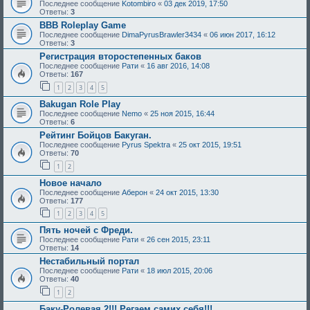
Последнее сообщение
Kotombiro
«
03 дек 2019, 17:50
Ответы:
3
BBB Roleplay Game
Последнее сообщение
DimaPyrusBrawler3434
«
06 июн 2017, 16:12
Ответы:
3
Регистрация второстепенных баков
Последнее сообщение
Рати
«
16 авг 2016, 14:08
Ответы:
167
1
2
3
4
5
Bakugan Role Play
Последнее сообщение
Nemo
«
25 ноя 2015, 16:44
Ответы:
6
Рейтинг Бойцов Бакуган.
Последнее сообщение
Pyrus Spektra
«
25 окт 2015, 19:51
Ответы:
70
1
2
Новое начало
Последнее сообщение
Аберон
«
24 окт 2015, 13:30
Ответы:
177
1
2
3
4
5
Пять ночей с Фреди.
Последнее сообщение
Рати
«
26 сен 2015, 23:11
Ответы:
14
Нестабильный портал
Последнее сообщение
Рати
«
18 июл 2015, 20:06
Ответы:
40
1
2
Баку-Ролевая 2!!! Регаем самих себя!!!