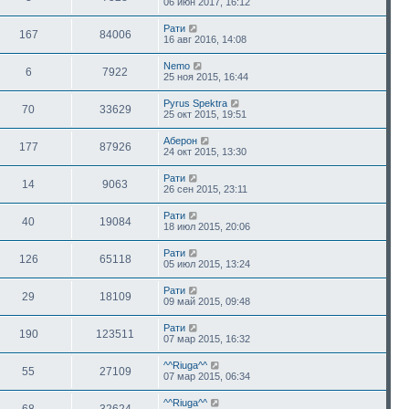
06 июн 2017, 16:12
Рати
167
84006
16 авг 2016, 14:08
Nemo
6
7922
25 ноя 2015, 16:44
Pyrus Spektra
70
33629
25 окт 2015, 19:51
Аберон
177
87926
24 окт 2015, 13:30
Рати
14
9063
26 сен 2015, 23:11
Рати
40
19084
18 июл 2015, 20:06
Рати
126
65118
05 июл 2015, 13:24
Рати
29
18109
09 май 2015, 09:48
Рати
190
123511
07 мар 2015, 16:32
^^Riuga^^
55
27109
07 мар 2015, 06:34
^^Riuga^^