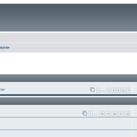
куган
иск
ган
1
3
4
5
6
7
…
1
18
19
20
21
22
…