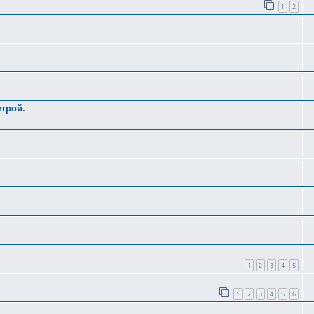
1
2
игрой.
1
2
3
4
5
1
2
3
4
5
6