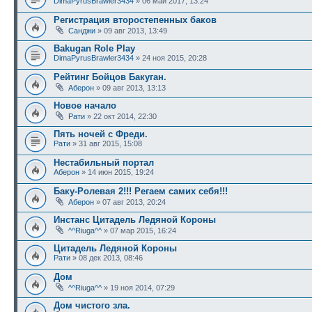
DimaPyrusBrawler3434
» 06 май 2017, 13:24
Регистрация второстепенных баков
Санджи
» 09 авг 2013, 13:49
Bakugan Role Play
DimaPyrusBrawler3434
» 24 ноя 2015, 20:28
Рейтинг Бойцов Бакуган.
Аберон
» 09 авг 2013, 13:13
Новое начало
Рати
» 22 окт 2014, 22:30
Пять ночей с Фреди.
Рати
» 31 авг 2015, 15:08
Нестабильный портал
Аберон
» 14 июн 2015, 19:24
Баку-Ролевая 2!!! Регаем самих себя!!!
Аберон
» 07 авг 2013, 20:24
Инстанс Цитадель Ледяной Короны
^^Riuga^^
» 07 мар 2015, 16:24
Цитадель Ледяной Короны
Рати
» 08 дек 2013, 08:46
Дом
^^Riuga^^
» 19 ноя 2014, 07:29
Дом чистого зла.