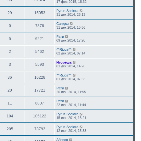
68
32624
17 фев 2015, 18:32
Pyrus Spektra
29
15053
31 дек 2014, 23:13
Санджи
0
7876
31 дек 2014, 15:56
Рати
5
6221
09 дек 2014, 17:20
^^Riuga^^
2
5462
02 дек 2014, 07:14
Игорёша
3
5593
01 дек 2014, 14:26
^^Riuga^^
36
16228
01 дек 2014, 07:33
Рати
20
17721
26 июн 2014, 11:55
Рати
11
8807
22 июн 2014, 11:44
Pyrus Spektra
194
105122
15 июн 2014, 16:21
Pyrus Spektra
205
73793
12 июн 2014, 15:33
Аберон