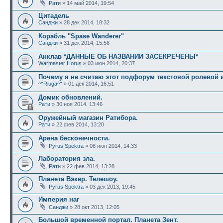
Рати
» 14 май 2014, 19:54
Цитадель
Санджи
» 28 дек 2014, 18:32
Корабль "Spase Wanderer"
Санджи
» 31 дек 2014, 15:56
Анклав *ДАННЫЕ ОБ НАЗВАНИИ ЗАСЕКРЕЧЕНЫ*
Warmaster Horus
» 03 июн 2014, 20:37
Почему я не считаю этот подфорум текстовой ролевой 
^^Riuga^^
» 01 дек 2014, 16:51
Домик обновлений.
Рати
» 30 ноя 2014, 13:46
Оружейный магазин Ратибора.
Рати
» 22 фев 2014, 13:20
Арена бесконечности.
Pyrus Spektra
» 08 июн 2014, 14:33
Лаборатория зла.
Рати
» 22 фев 2014, 13:28
Планета Вэкер. Телешоу.
Pyrus Spektra
» 03 дек 2013, 19:45
Империя наг
Санджи
» 28 окт 2013, 12:05
Большой временной портал. Планета Зент.