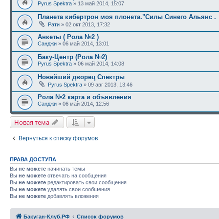
Pyrus Spektra
» 13 май 2014, 15:07
Планета кибертрон моя плонета."Силы Синего Альянс .
Рати
» 02 окт 2013, 17:32
Анкеты ( Рола №2 )
Санджи
» 06 май 2014, 13:01
Баку-Центр (Рола №2)
Pyrus Spektra
» 06 май 2014, 14:08
Новейший дворец Спектры
Pyrus Spektra
» 09 авг 2013, 13:46
Рола №2 карта и объявления
Санджи
» 06 май 2014, 12:56
Новая тема
Вернуться к списку форумов
ПРАВА ДОСТУПА
Вы
не можете
начинать темы
Вы
не можете
отвечать на сообщения
Вы
не можете
редактировать свои сообщения
Вы
не можете
удалять свои сообщения
Вы
не можете
добавлять вложения
Бакуган-Клуб.РФ
Список форумов