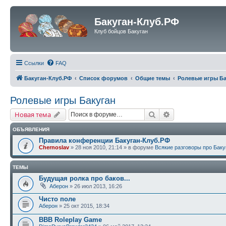
Бакуган-Клуб.РФ
Клуб бойцов Бакуган
Ссылки
FAQ
Бакуган-Клуб.РФ
Список форумов
Общие темы
Ролевые игры Ба
Ролевые игры Бакуган
Поиск
Расширенный по
Новая тема
ОБЪЯВЛЕНИЯ
Правила конференции Бакуган-Клуб.РФ
Chernoslav
» 28 ноя 2010, 21:14 » в форуме
Всякие разговоры про Баку
ТЕМЫ
Будущая ролка про баков...
Аберон
» 26 июл 2013, 16:26
Чисто поле
Аберон
» 25 окт 2015, 18:34
BBB Roleplay Game