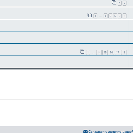
1
2
1
4
5
6
7
8
…
1
14
15
16
17
18
…
Связаться с администрацие