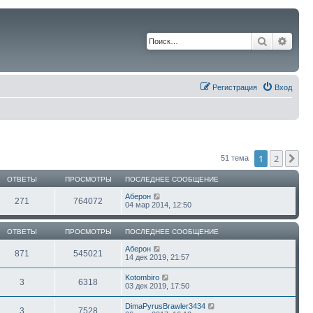
Поиск
Расш
Регистрация
Вход
1
2
Сл
51 тема
ОТВЕТЫ
ПРОСМОТРЫ
ПОСЛЕДНЕЕ СООБЩЕНИЕ
Аберон
271
764072
04 мар 2014, 12:50
ОТВЕТЫ
ПРОСМОТРЫ
ПОСЛЕДНЕЕ СООБЩЕНИЕ
Аберон
871
545021
14 дек 2019, 21:57
Kotombiro
3
6318
03 дек 2019, 17:50
DimaPyrusBrawler3434
3
7528