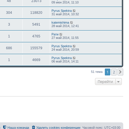
48
23073
09 июн 2014, 11:10
Pyrus Spektra
304
118820
31 май 2014, 10:32
katemishima
3
5491
28 май 2014, 12:41
Рати
1
4765
27 май 2014, 11:55
Pyrus Spektra
686
155579
24 май 2014, 20:59
Pyrus Spektra
1
4669
06 май 2014, 14:11
1
2
Сл
51 тема
Перейти
й
Наша команда
Удалить cookies конференции
Часовой пояс:
UTC+03:00