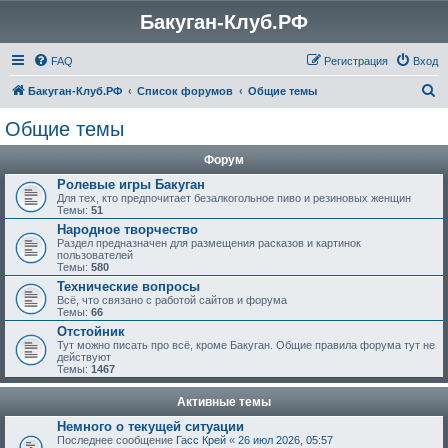
Бакуган-Клуб.РФ
FAQ
Регистрация
Вход
П
Бакуган-Клуб.РФ
Список форумов
Общие темы
о
Общие темы
и
Форум
с
Ролевые игры Бакуган
к
Для тех, кто предпочитает безалкогольное пиво и резиновых женщин
Темы:
51
Народное творчество
Раздел предназначен для размещения расказов и картинок
пользователей
Темы:
580
Технические вопросы
Всё, что связано с работой сайтов и форума
Темы:
66
Отстойник
Тут можно писать про всё, кроме Бакуган. Общие правила форума тут не
действуют
Темы:
1467
Активные темы
Немного о текущей ситуации
Последнее сообщение
Гасс Крей
«
26 июл 2026, 05:57