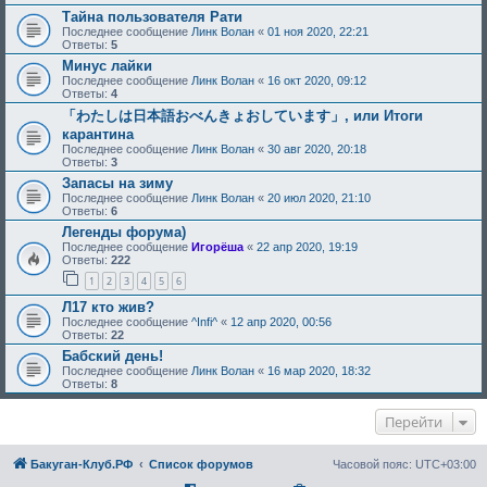
Тайна пользователя Рати
Последнее сообщение
Линк Волан
«
01 ноя 2020, 22:21
Ответы:
5
Минус лайки
Последнее сообщение
Линк Волан
«
16 окт 2020, 09:12
Ответы:
4
「わたしは日本語おべんきょおしています」, или Итоги
карантина
Последнее сообщение
Линк Волан
«
30 авг 2020, 20:18
Ответы:
3
Запасы на зиму
Последнее сообщение
Линк Волан
«
20 июл 2020, 21:10
Ответы:
6
Легенды форума)
Последнее сообщение
Игорёша
«
22 апр 2020, 19:19
Ответы:
222
1
2
3
4
5
6
Л17 кто жив?
Последнее сообщение
^Infi^
«
12 апр 2020, 00:56
Ответы:
22
Бабский день!
Последнее сообщение
Линк Волан
«
16 мар 2020, 18:32
Ответы:
8
Перейти
Бакуган-Клуб.РФ
Список форумов
Часовой пояс:
UTC+03:00