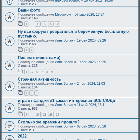
Последнее сообщение
maxusdragonoid
«
28 ноя 2011, 14:56
Ответы:
23
Ваши фото
Последнее сообщение
Meowwow
«
07 мар 2026, 17:24
Ответы:
1498
1
35
36
37
38
…
Ну всё форум превратился в беременную бесплатную
пустыню.
Последнее сообщение
Линк Волан
«
19 сен 2025, 09:26
Ответы:
68
1
2
Пишем стишок сами)
Последнее сообщение
Линк Волан
«
19 сен 2025, 09:25
Ответы:
325
1
6
7
8
9
…
Странная активность
Последнее сообщение
Линк Волан
«
24 окт 2024, 11:03
Ответы:
104
1
2
3
игра от Санджи #1 самая интересная ВСЕ СЮДЫ
Последнее сообщение
Линк Волан
«
11 май 2024, 13:11
Ответы:
938
1
21
22
23
24
…
Сколько же времени прошло?
Последнее сообщение
Линк Волан
«
07 сен 2023, 23:18
Ответы:
3
2022