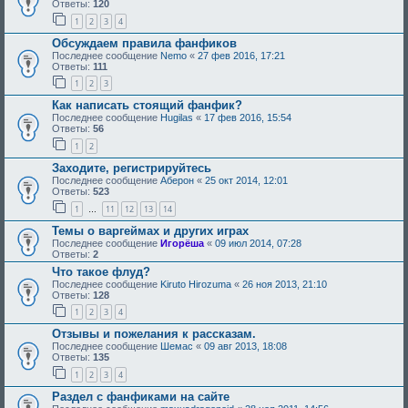
Ответы:
120
1
2
3
4
Обсуждаем правила фанфиков
Последнее сообщение
Nemo
«
27 фев 2016, 17:21
Ответы:
111
1
2
3
Как написать стоящий фанфик?
Последнее сообщение
Hugilas
«
17 фев 2016, 15:54
Ответы:
56
1
2
Заходите, регистрируйтесь
Последнее сообщение
Аберон
«
25 окт 2014, 12:01
Ответы:
523
1
11
12
13
14
…
Темы о варгеймах и других играх
Последнее сообщение
Игорёша
«
09 июл 2014, 07:28
Ответы:
2
Что такое флуд?
Последнее сообщение
Kiruto Hirozuma
«
26 ноя 2013, 21:10
Ответы:
128
1
2
3
4
Отзывы и пожелания к рассказам.
Последнее сообщение
Шемас
«
09 авг 2013, 18:08
Ответы:
135
1
2
3
4
Раздел с фанфиками на сайте