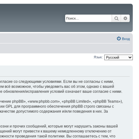
Поиск
Расш
Вход
Язык:
согласие со следующими условиями. Если вы не согласны с ними,
м всё возможное, чтобы уведомить вас об этом, однако с вашей
е обновления/исправления условий означает ваше согласие с ними.
ение phpBB», «www.phpbb.com», «phpBB Limited», «phpBB Teams»),
зии GPL для программного обеспечения phpBB строго связаны с
качестве допустимого содержания и/или поведения в них. За
озни и прочих сообщений, которые могут нарушить законы вашей
бщений могут привести к вашему немедленному отключению от
ожности проведения такой политики. Вы соглашаетесь с тем, что