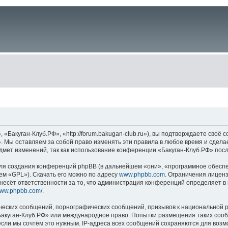
Бакуган-Клуб.РФ», «http://forum.bakugan-club.ru»), вы подтверждаете своё 
. Мы оставляем за собой право изменять эти правила в любое время и сделае
дмет изменений, так как использование конференции «Бакуган-Клуб.РФ» посл
я создания конференций phpBB (в дальнейшем «они», «программное обеспеч
ем «GPL»). Скачать его можно по адресу
www.phpbb.com
. Ограничения лицен
несёт ответственности за то, что администрация конференций определяет в 
/www.phpbb.com/
.
ческих сообщений, порнографических сообщений, призывов к национальной р
«Бакуган-Клуб.РФ» или международное право. Попытки размещения таких соо
если мы сочтём это нужным. IP-адреса всех сообщений сохраняются для возм