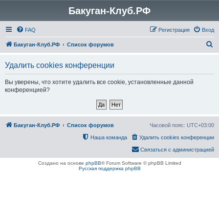
Бакуган-Клуб.РФ
FAQ
Регистрация
Вход
П
Бакуган-Клуб.РФ
Список форумов
о
Удалить cookies конференции
и
с
Вы уверены, что хотите удалить все cookie, установленные данной
конференцией?
к
Бакуган-Клуб.РФ
Список форумов
Часовой пояс:
UTC+03:00
Наша команда
Удалить cookies конференции
Связаться с администрацией
Создано на основе
phpBB
® Forum Software © phpBB Limited
Русская поддержка phpBB