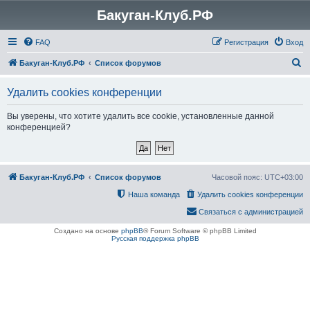
Бакуган-Клуб.РФ
FAQ
Регистрация
Вход
П
Бакуган-Клуб.РФ
Список форумов
о
Удалить cookies конференции
и
с
Вы уверены, что хотите удалить все cookie, установленные данной
конференцией?
к
Бакуган-Клуб.РФ
Список форумов
Часовой пояс:
UTC+03:00
Наша команда
Удалить cookies конференции
Связаться с администрацией
Создано на основе
phpBB
® Forum Software © phpBB Limited
Русская поддержка phpBB