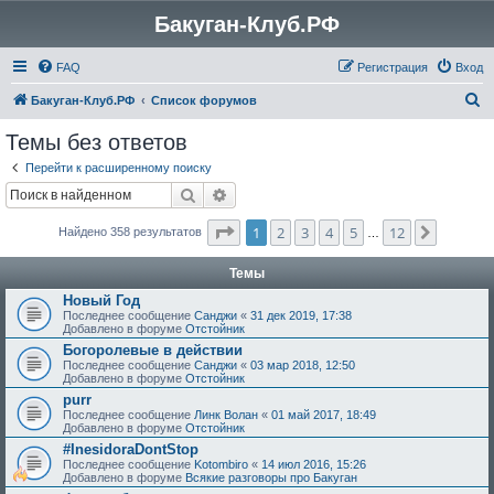
Бакуган-Клуб.РФ
FAQ
Регистрация
Вход
П
Бакуган-Клуб.РФ
Список форумов
о
Темы без ответов
и
Перейти к расширенному поиску
с
Поиск
Расширенный поиск
к
Страница
1
из
12
1
2
3
4
5
12
След.
Найдено 358 результатов
…
Темы
Новый Год
Последнее сообщение
Санджи
«
31 дек 2019, 17:38
Добавлено в форуме
Отстойник
Богоролевые в действии
Последнее сообщение
Санджи
«
03 мар 2018, 12:50
Добавлено в форуме
Отстойник
purr
Последнее сообщение
Линк Волан
«
01 май 2017, 18:49
Добавлено в форуме
Отстойник
#InesidoraDontStop
Последнее сообщение
Kotombiro
«
14 июл 2016, 15:26
Добавлено в форуме
Всякие разговоры про Бакуган