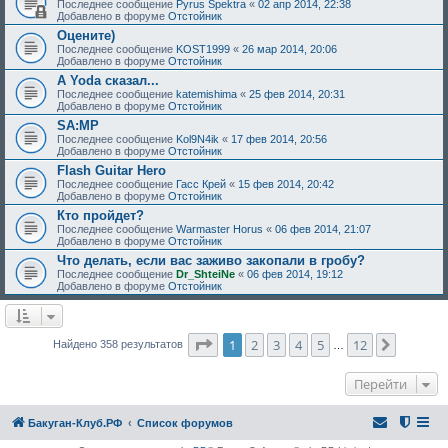
Последнее сообщение
Pyrus Spektra
«
02 апр 2014, 22:38
Добавлено в форуме
Отстойник
Оцените)
Последнее сообщение
KOST1999
«
26 мар 2014, 20:06
Добавлено в форуме
Отстойник
А Yoda сказал...
Последнее сообщение
katemishima
«
25 фев 2014, 20:31
Добавлено в форуме
Отстойник
SA:MP
Последнее сообщение
Kol9N4ik
«
17 фев 2014, 20:56
Добавлено в форуме
Отстойник
Flash Guitar Hero
Последнее сообщение
Гасс Крей
«
15 фев 2014, 20:42
Добавлено в форуме
Отстойник
Кто пройдет?
Последнее сообщение
Warmaster Horus
«
06 фев 2014, 21:07
Добавлено в форуме
Отстойник
Что делать, если вас заживо закопали в гробу?
Последнее сообщение
Dr_ShteiNe
«
06 фев 2014, 19:12
Добавлено в форуме
Отстойник
Страница
1
из
12
1
2
3
4
5
12
След.
Найдено 358 результатов
…
Перейти
Бакуган-Клуб.РФ
Список форумов