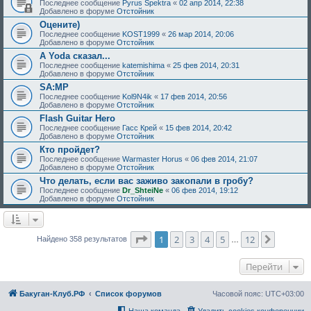
Последнее сообщение
Pyrus Spektra
«
02 апр 2014, 22:38
Добавлено в форуме
Отстойник
Оцените)
Последнее сообщение
KOST1999
«
26 мар 2014, 20:06
Добавлено в форуме
Отстойник
А Yoda сказал...
Последнее сообщение
katemishima
«
25 фев 2014, 20:31
Добавлено в форуме
Отстойник
SA:MP
Последнее сообщение
Kol9N4ik
«
17 фев 2014, 20:56
Добавлено в форуме
Отстойник
Flash Guitar Hero
Последнее сообщение
Гасс Крей
«
15 фев 2014, 20:42
Добавлено в форуме
Отстойник
Кто пройдет?
Последнее сообщение
Warmaster Horus
«
06 фев 2014, 21:07
Добавлено в форуме
Отстойник
Что делать, если вас заживо закопали в гробу?
Последнее сообщение
Dr_ShteiNe
«
06 фев 2014, 19:12
Добавлено в форуме
Отстойник
Страница
1
из
12
1
2
3
4
5
12
След.
Найдено 358 результатов
…
Перейти
Бакуган-Клуб.РФ
Список форумов
Часовой пояс:
UTC+03:00
Наша команда
Удалить cookies конференции