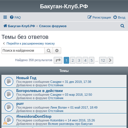
Бакуган-Клуб.РФ
FAQ
Регистрация
Вход
П
Бакуган-Клуб.РФ
Список форумов
о
Темы без ответов
и
Перейти к расширенному поиску
с
Поиск
Расширенный поиск
к
Страница
1
из
12
1
2
3
4
5
12
След.
Найдено 358 результатов
…
Темы
Новый Год
Последнее сообщение
Санджи
«
31 дек 2019, 17:38
Добавлено в форуме
Отстойник
Богоролевые в действии
Последнее сообщение
Санджи
«
03 мар 2018, 12:50
Добавлено в форуме
Отстойник
purr
Последнее сообщение
Линк Волан
«
01 май 2017, 18:49
Добавлено в форуме
Отстойник
#InesidoraDontStop
Последнее сообщение
Kotombiro
«
14 июл 2016, 15:26
Добавлено в форуме
Всякие разговоры про Бакуган