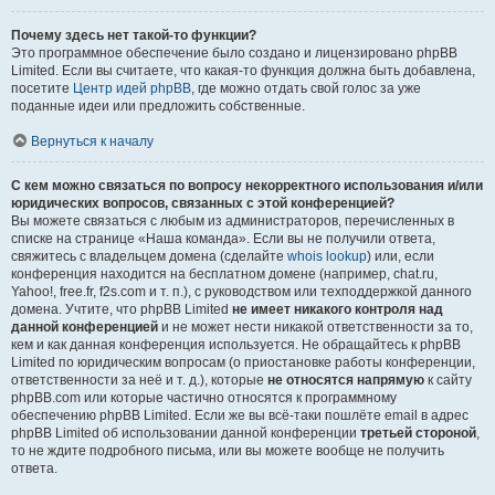
Почему здесь нет такой-то функции?
Это программное обеспечение было создано и лицензировано phpBB
Limited. Если вы считаете, что какая-то функция должна быть добавлена,
посетите
Центр идей phpBB
, где можно отдать свой голос за уже
поданные идеи или предложить собственные.
Вернуться к началу
С кем можно связаться по вопросу некорректного использования и/или
юридических вопросов, связанных с этой конференцией?
Вы можете связаться с любым из администраторов, перечисленных в
списке на странице «Наша команда». Если вы не получили ответа,
свяжитесь с владельцем домена (сделайте
whois lookup
) или, если
конференция находится на бесплатном домене (например, chat.ru,
Yahoo!, free.fr, f2s.com и т. п.), с руководством или техподдержкой данного
домена. Учтите, что phpBB Limited
не имеет никакого контроля над
данной конференцией
и не может нести никакой ответственности за то,
кем и как данная конференция используется. Не обращайтесь к phpBB
Limited по юридическим вопросам (о приостановке работы конференции,
ответственности за неё и т. д.), которые
не относятся напрямую
к сайту
phpBB.com или которые частично относятся к программному
обеспечению phpBB Limited. Если же вы всё-таки пошлёте email в адрес
phpBB Limited об использовании данной конференции
третьей стороной
,
то не ждите подробного письма, или вы можете вообще не получить
ответа.