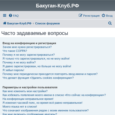
Бакуган-Клуб.РФ
FAQ
Регистрация
Вход
П
Бакуган-Клуб.РФ
Список форумов
о
Часто задаваемые вопросы
и
с
Вход на конференцию и регистрация
Зачем мне нужно регистрироваться?
к
Что такое COPPA?
Почему я не могу зарегистрироваться?
Я только что зарегистрировался, но не могу войти!
Почему я не могу войти?
Я давно зарегистрирован, но больше не могу войти!
Я забыл пароль!
Почему мне периодически приходится повторять ввод имени и пароля?
Что делает функция «Удалить cookies конференции»?
Параметры и настройки пользователя
Как мне изменить мои настройки?
Как избежать появления моего имени в списке «Кто сейчас на конференции»?
На конференции неправильное время!
Я изменил часовой пояс, но время всё равно неправильное!
Моего языка нет в списке!
Что означают изображения рядом с моим именем пользователя?
Как мне включить отображение аватары?